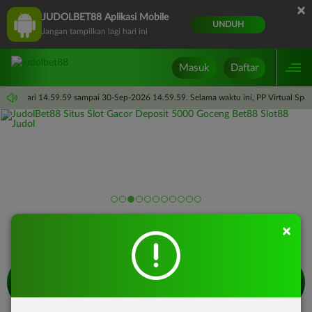
×
JUDOLBET88 Aplikasi Mobile
UNDUH
Jangan tampilkan lagi hari ini
Masuk
Daftar
n-2026 dari 14.59.59 sampai 30-Sep-2026 14.59.59. Selama waktu ini, PP Virtual Sp
×
JACKPOT
PLAY
IDR
12,700,299,212